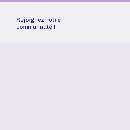
Rejoignez notre
communauté !
Rejoignez une communauté
engagée portée par les valeurs et
une éthique communes basées
sur l’enseignement de la
Transformational Breath®.
M’INSCRIRE EN TANT
QUE MEMBRE