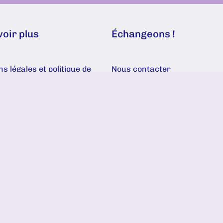
voir plus
Échangeons !
s légales et politique de
Nous contacter
ntialité
Facebook
cat d’affiliation et décharge
onsabilité
 de l’association
Espace Pro
nt intérieur de
iation
 photos