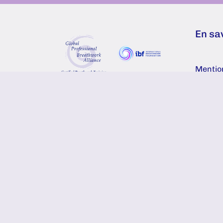
En sa
Mention
confide
Transformational Breath® est
reconnue par l’IBF (la
Certifi
Fondation internationale des
de resp
techniques de respiration) et la
GPBA (l’Alliance mondiale de
Statuts
professionnels du breathwork)
pour ses standards éthiques et
professionnels.
Règleme
l’assoc
Crédits