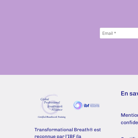
En sa
Mention
confide
Transformational Breath® est
reconnue par l’IBF (la