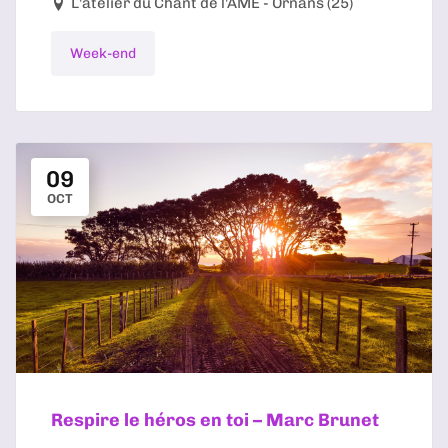
L'atelier du Chant de l'ÂME - Ornans (25)
Week-end
09
OCT
Respire le héros en toi – Marc Brunet